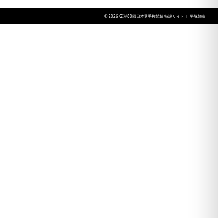
© 2026 GI第80回日本選手権競輪 特設サイト ｜ 平塚競輪