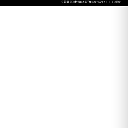
© 2026 GI第80回日本選手権競輪 特設サイト ｜ 平塚競輪