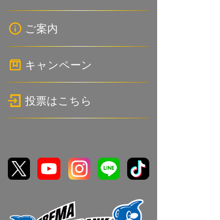
開催情報
プレイバック
レース情報
イベント情報
ご案内
バンクレポート
予想情報
イベントスケジュール
フォトギャラリー
お知らせ情報
キャンペーン
リーフレット
場内グルメ
ご来場について
発走・締切時刻表
SNSキャンペーン
投票はこちら
アクセス
場外発売場一覧
YouTubeプレゼント
競輪場案内
CS視聴者プレゼント
有料指定席予約システム
CTCキャンペーン
横断幕掲出
民間サイトキャンペーン